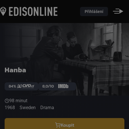
Přihlášení
Hanba
84%
8,0/10
98 minut
1968
Sweden
Drama
Koupit