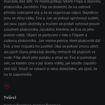
manželé, bez dětí. Ve městě potkají rybáře Filipa a starostu
plukovníka Jacobiho. Filip se doslechl, že na ostrově
přistály ozbrojené síly a že se organizuje odpor. Najednou
jsou ve stínu války. Eva a Jan se pokusí uprchnout autem,
ale jsou zajati útočníky a mučení se podaří vyhnout pouze
zásahem plukovníka Jacobiho, kterému se Eva za jeho
pomoc oddá. Objeví se partyzáni v čele s Filipem a
zatknou plukovníka. Jan vezme peníze, které plukovník dal
Evě, a bez rozpaků ho zastřelí. Oba se pokusí znovu utéct,
ale jejich člunu překážejí desítky mrtvých těl plujících ve
vodě. Filip skočí přes palubu a utopí se. Eva si pamatuje
sen, ve kterém ona a její dcera viděly, jak letadlo zapálilo
zeď růží. Snaží se vybavit si něco důležitého, ale zjistí, že
na to zapomněla.
Tvůrci