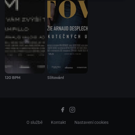
120 BPM
Slitování
O službě
Kontakt
Nastavení cookies