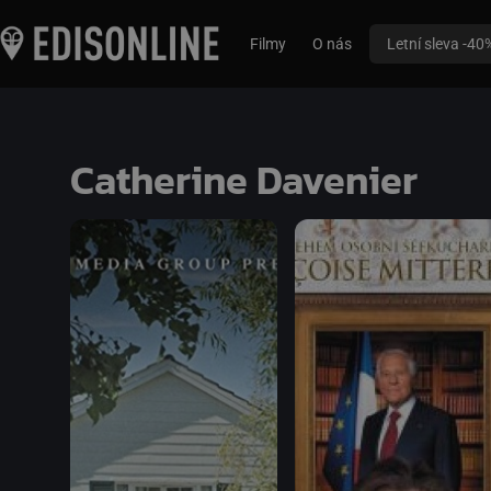
Filmy
O nás
Letní sleva -40
Catherine Davenier