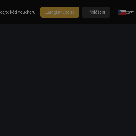
dejte kód voucheru
Zaregistrujte se
Přihlášení
cs