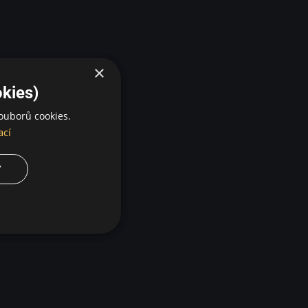
×
kies)
ouborů cookies.
ací
Y