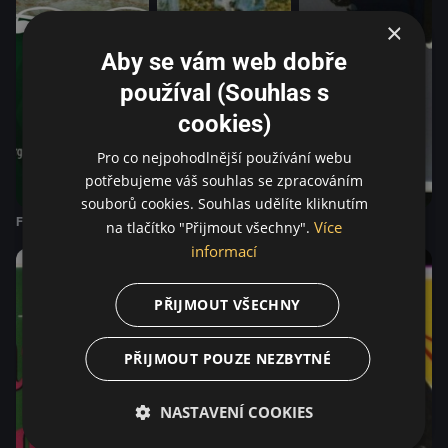
×
Aby se vám web dobře
používal (Souhlas s
cookies)
Pro co nejpohodlnější používání webu
potřebujeme váš souhlas se zpracováním
souborů cookies. Souhlas udělíte kliknutím
Fanny a Alexander
Šepoty a výkřiky
Jako v zrcadle
Více
na tlačítko "Přijmout všechny".
informací
PŘIJMOUT VŠECHNY
PŘIJMOUT POUZE NEZBYTNÉ
NASTAVENÍ COOKIES