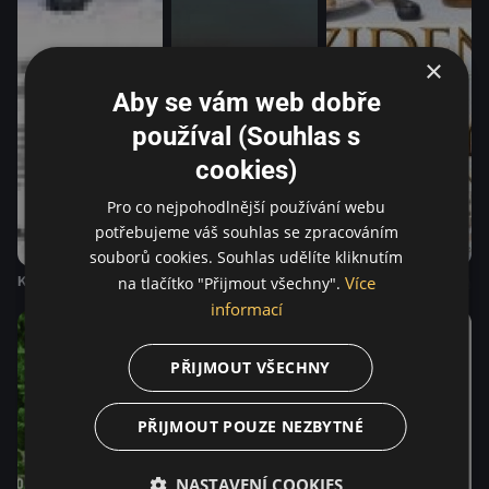
×
Aby se vám web dobře
používal (Souhlas s
cookies)
Pro co nejpohodlnější používání webu
potřebujeme váš souhlas se zpracováním
souborů cookies. Souhlas udělíte kliknutím
Klidný chaos
Ptáci a lidé
Z prezidentské kuchyn
Více
na tlačítko "Přijmout všechny".
informací
PŘIJMOUT VŠECHNY
PŘIJMOUT POUZE NEZBYTNÉ
NASTAVENÍ COOKIES