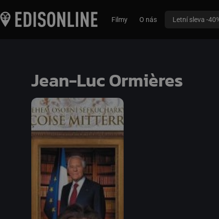
Filmy
O nás
Letní sleva -40
Jean-Luc Ormières