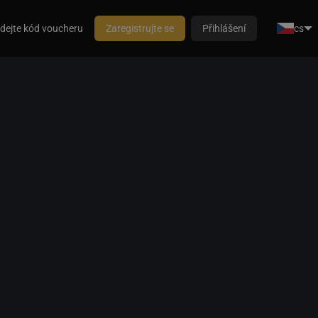
dejte kód voucheru
Zaregistrujte se
Přihlášení
cs