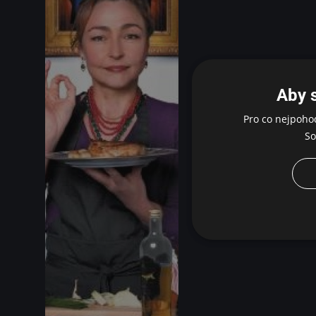
Aby 
Pro co nejpoho
So