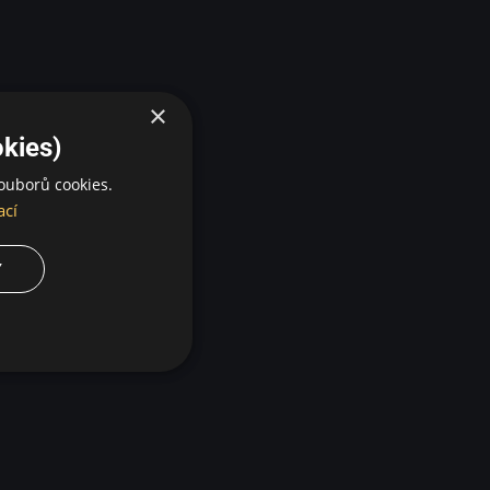
×
kies)
ouborů cookies.
ací
Y