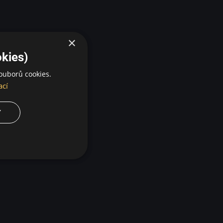
×
kies)
ouborů cookies.
ací
Y