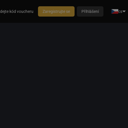
dejte kód voucheru
Zaregistrujte se
Přihlášení
cs