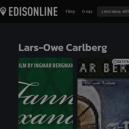
Filmy
O nás
Letní sleva -40
Lars-Owe Carlberg
Za
11 h