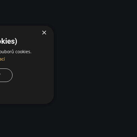
×
kies)
ouborů cookies.
ací
Y