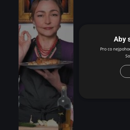
Aby 
Pro co nejpoho
So