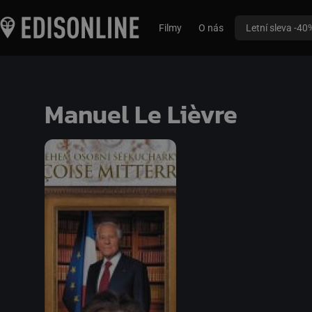
Filmy
O nás
Letní sleva -40
Manuel Le Lièvre