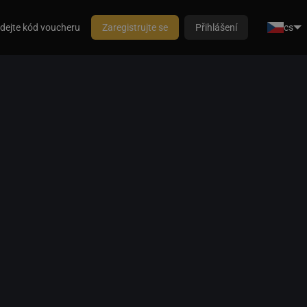
dejte kód voucheru
Zaregistrujte se
Přihlášení
cs