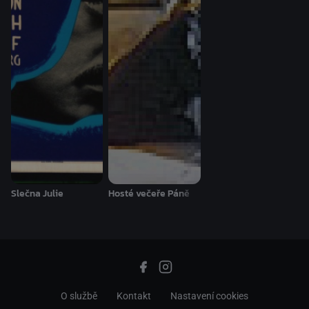
Slečna Julie
Hosté večeře Páně
O službě
Kontakt
Nastavení cookies