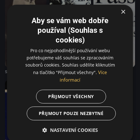
×
Aby se vám web dobře
používal (Souhlas s
cookies)
Pro co nejpohodlnější používání webu
potřebujeme váš souhlas se zpracováním
souborů cookies. Souhlas udělíte kliknutím
Sedmá pečeť
Hanba
Náruživost
Více
na tlačítko "Přijmout všechny".
informací
Za
3 dny
PŘIJMOUT VŠECHNY
PŘIJMOUT POUZE NEZBYTNÉ
NASTAVENÍ COOKIES