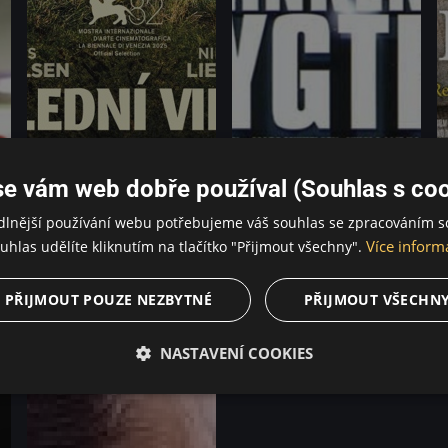
se vám web dobře používal (Souhlas s coo
dlnější používání webu potřebujeme váš souhlas se zpracováním s
Více inform
uhlas udělíte kliknutím na tlačítko "Přijmout všechny".
Poslední Viking
Blikající světla
O
PŘIJMOUT POUZE NEZBYTNÉ
PŘIJMOUT VŠECHN
NASTAVENÍ COOKIES