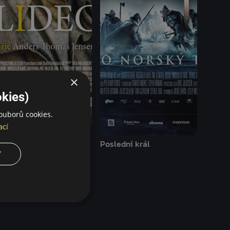
×
kies)
ouborů cookies.
ací
 kuřatech a lidech
Poslední král
Y