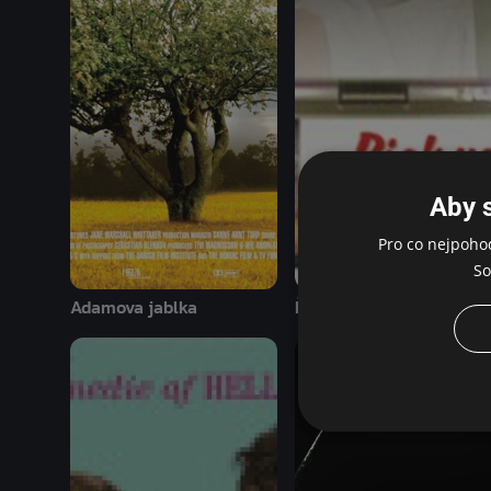
Aby 
Pro co nejpoho
So
Adamova jablka
Řezníci