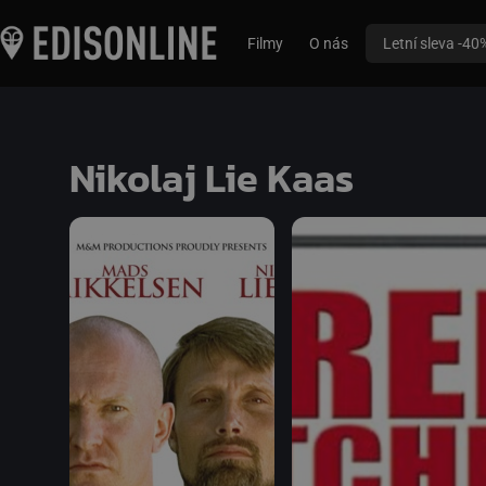
Filmy
O nás
Letní sleva -40
Nikolaj Lie Kaas