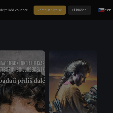
dejte kód voucheru
Zaregistrujte se
Přihlášení
cs