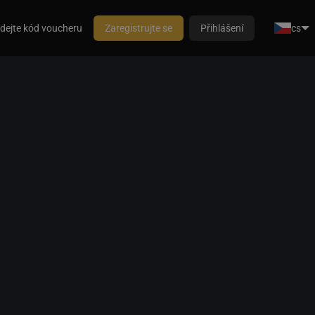
dejte kód voucheru
Zaregistrujte se
Přihlášení
cs