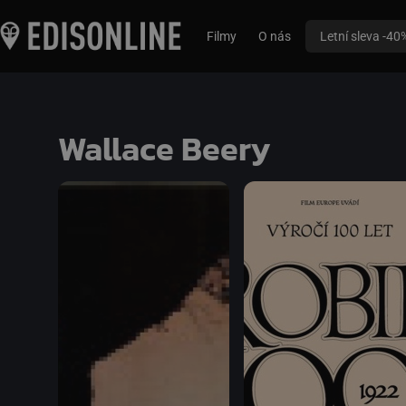
Filmy
O nás
Letní sleva -40
Wallace Beery