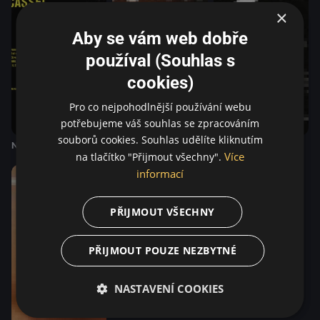
×
Aby se vám web dobře
používal (Souhlas s
cookies)
Pro co nejpohodlnější používání webu
potřebujeme váš souhlas se zpracováním
souborů cookies. Souhlas udělíte kliknutím
Nenávist
Můj král
Gauguin
Více
na tlačítko "Přijmout všechny".
informací
Za
8 h
PŘIJMOUT VŠECHNY
PŘIJMOUT POUZE NEZBYTNÉ
NASTAVENÍ COOKIES