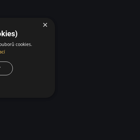
×
kies)
ouborů cookies.
ací
Y