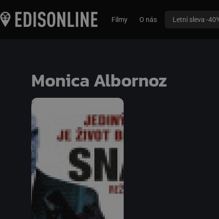
Filmy
O nás
Letní sleva -40
Monica Albornoz