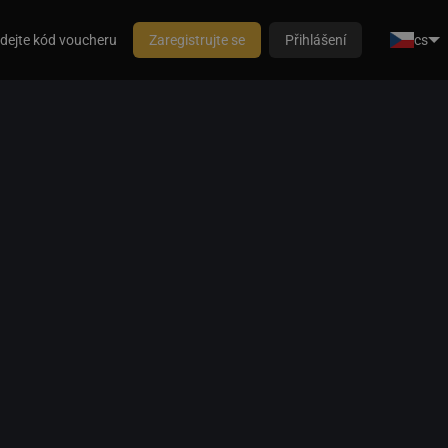
dejte kód voucheru
Zaregistrujte se
Přihlášení
cs