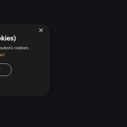
×
kies)
ouborů cookies.
ací
Y