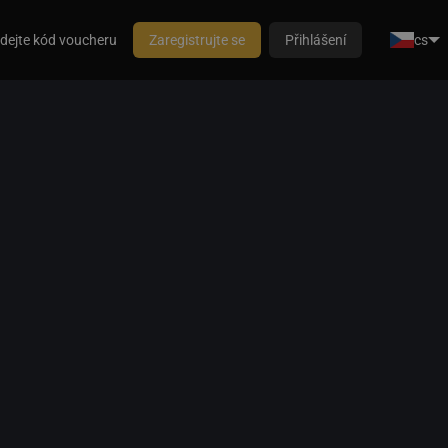
dejte kód voucheru
Zaregistrujte se
Přihlášení
cs