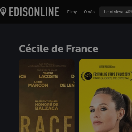
Filmy
O nás
Letní sleva -40
Cécile de France