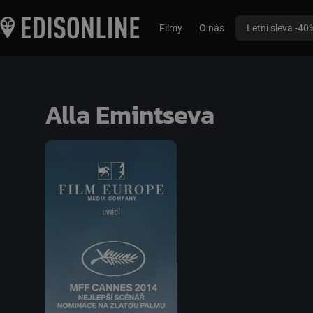
Filmy
O nás
Letní sleva -40
Alla Emintseva