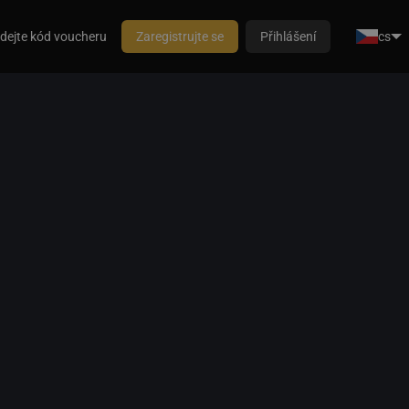
dejte kód voucheru
Zaregistrujte se
Přihlášení
cs