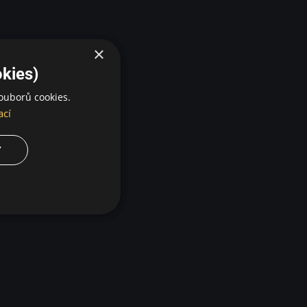
×
kies)
ouborů cookies.
ací
Y