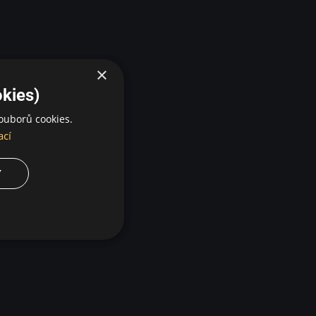
×
kies)
ouborů cookies.
ací
Y