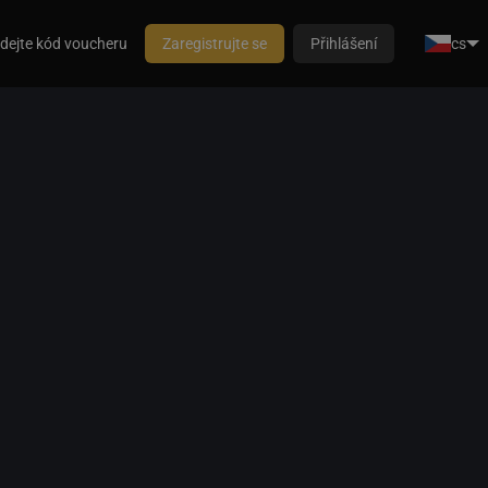
dejte kód voucheru
Zaregistrujte se
Přihlášení
cs