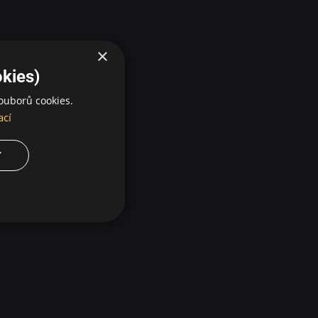
×
kies)
ouborů cookies.
ací
Y