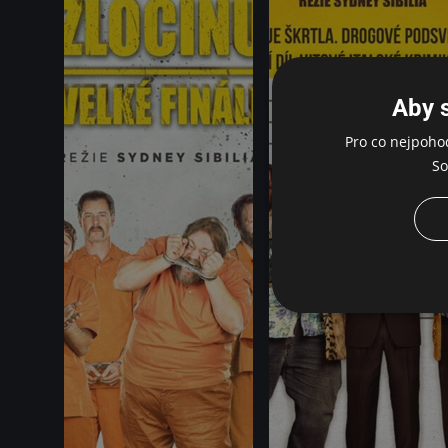
Aby 
Pro co nejpoho
So