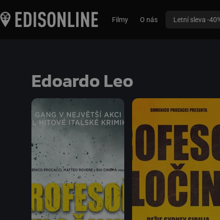
Filmy
O nás
Letní sleva -40
Edoardo Leo