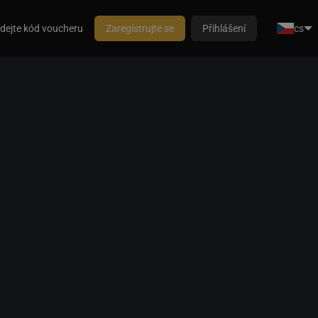
dejte kód voucheru
Zaregistrujte se
Přihlášení
cs