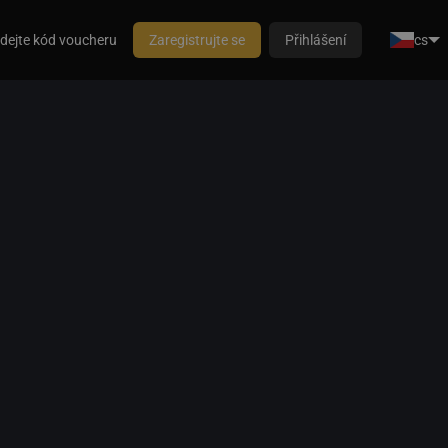
dejte kód voucheru
Zaregistrujte se
Přihlášení
cs