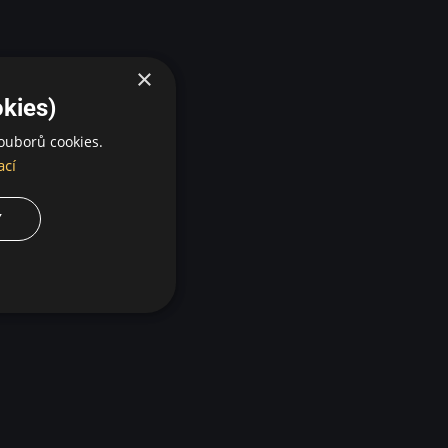
×
kies)
ouborů cookies.
ací
Y