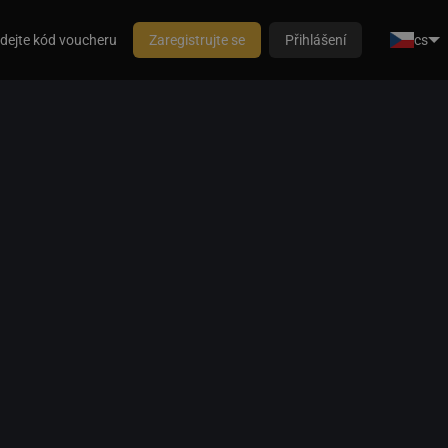
dejte kód voucheru
Zaregistrujte se
Přihlášení
cs