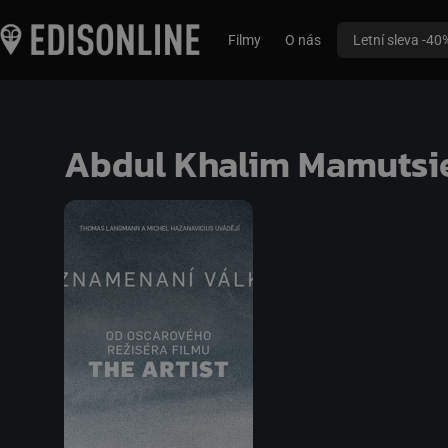
Filmy
O nás
Letní sleva -40
Abdul Khalim Mamutsi