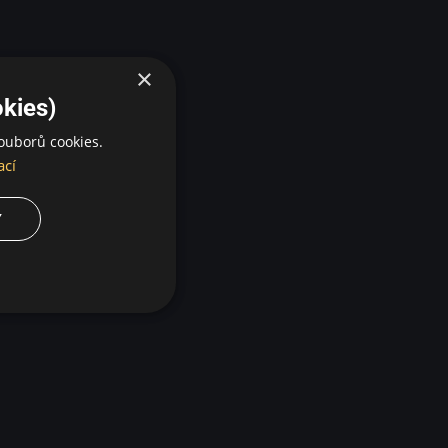
×
kies)
ouborů cookies.
ací
Y