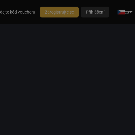
dejte kód voucheru
Zaregistrujte se
Přihlášení
cs