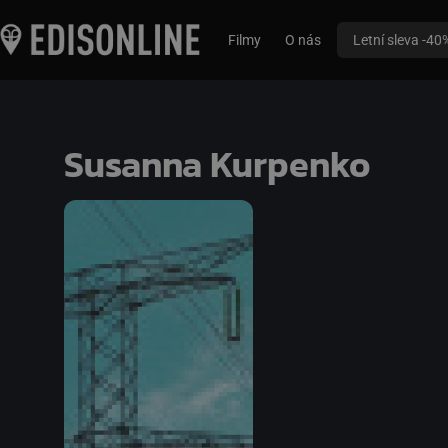
Filmy
O nás
Letní sleva -40
Susanna Kurpenko