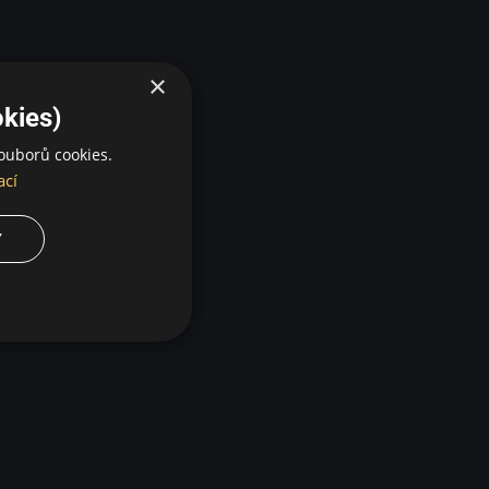
×
kies)
ouborů cookies.
ací
Y