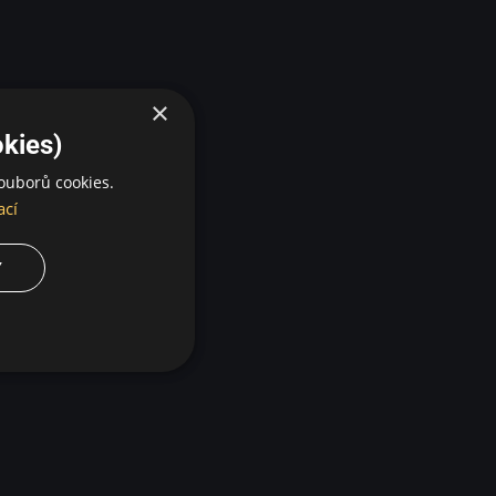
×
kies)
ouborů cookies.
ací
Y