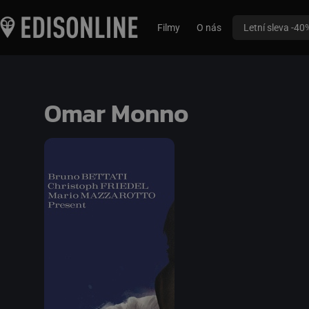
Filmy
O nás
Letní sleva -40
Omar Monno