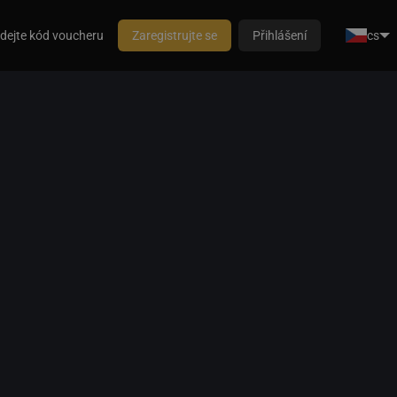
dejte kód voucheru
Zaregistrujte se
Přihlášení
cs