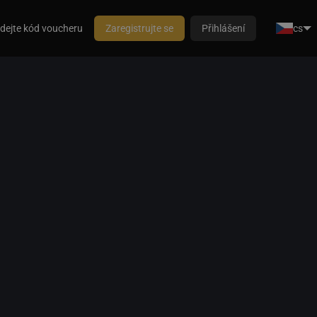
dejte kód voucheru
Zaregistrujte se
Přihlášení
cs