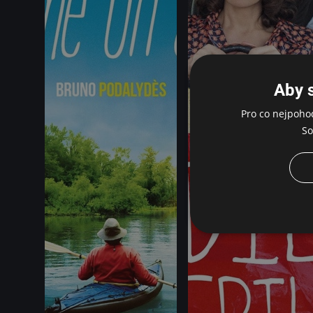
Aby 
Pro co nejpoho
So