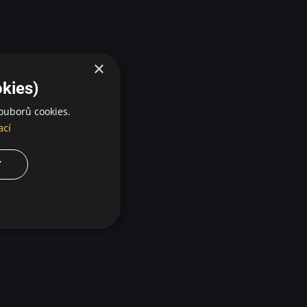
×
kies)
ouborů cookies.
ací
Y