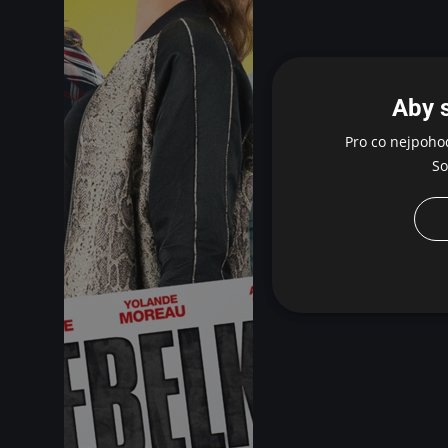
Aby 
Pro co nejpoho
So