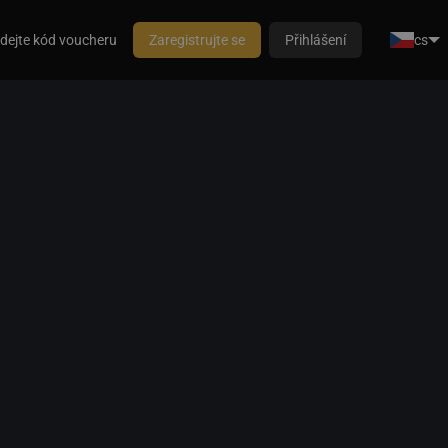
dejte kód voucheru
Zaregistrujte se
Přihlášení
cs