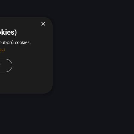
×
kies)
ouborů cookies.
ací
Y