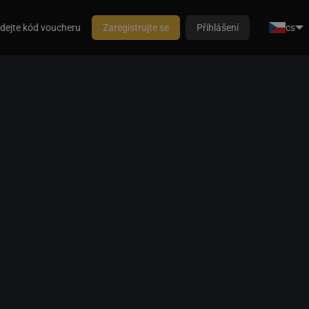
dejte kód voucheru
Zaregistrujte se
Přihlášení
cs