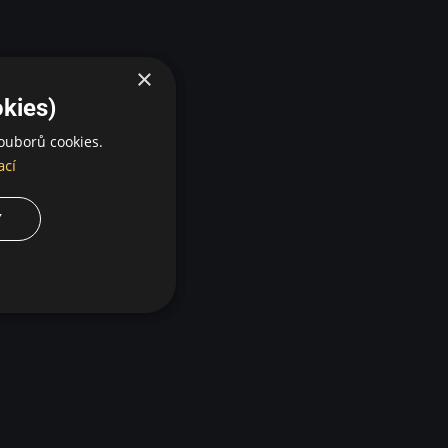
×
kies)
ouborů cookies.
ací
Y