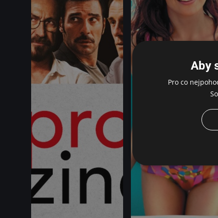
Aby 
Pro co nejpoho
So