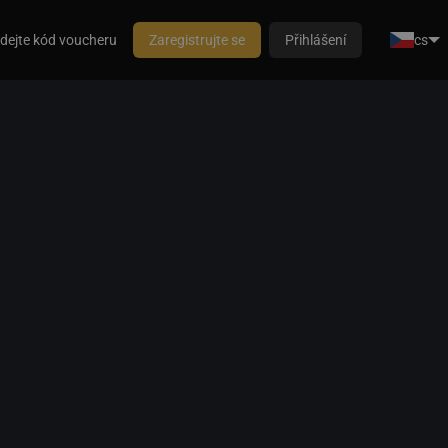
dejte kód voucheru
Zaregistrujte se
Přihlášení
cs