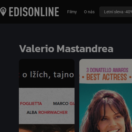
Filmy
O nás
Letní sleva -40
Valerio Mastandrea