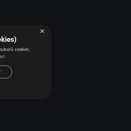
×
kies)
ouborů cookies.
ací
Y