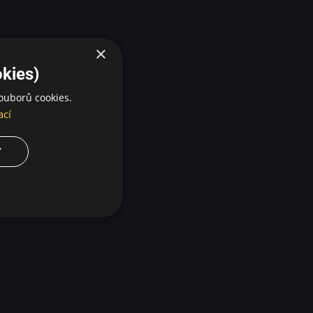
×
kies)
ouborů cookies.
ací
Y