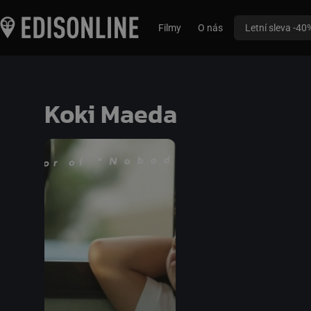
Filmy
O nás
Letní sleva -40
Koki Maeda