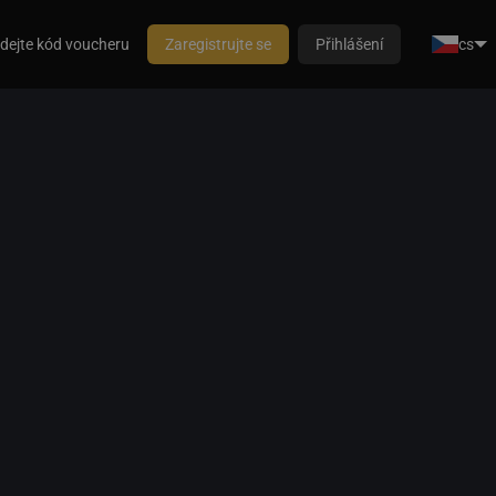
dejte kód voucheru
Zaregistrujte se
Přihlášení
cs