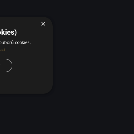
×
kies)
ouborů cookies.
ací
Y