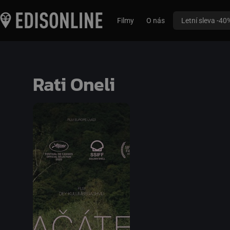
Filmy
O nás
Letní sleva -40
Rati Oneli