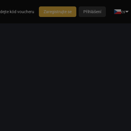
dejte kód voucheru
Zaregistrujte se
Přihlášení
cs