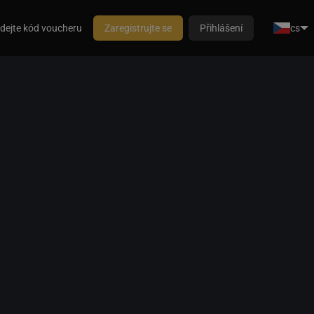
dejte kód voucheru
Zaregistrujte se
Přihlášení
cs