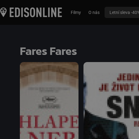
Filmy
O nás
Letní sleva -40
Fares Fares