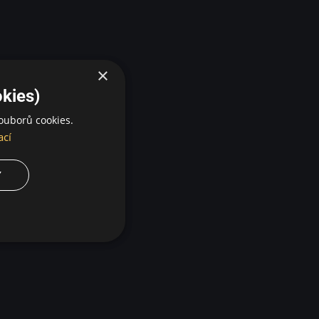
×
kies)
ouborů cookies.
ací
Y