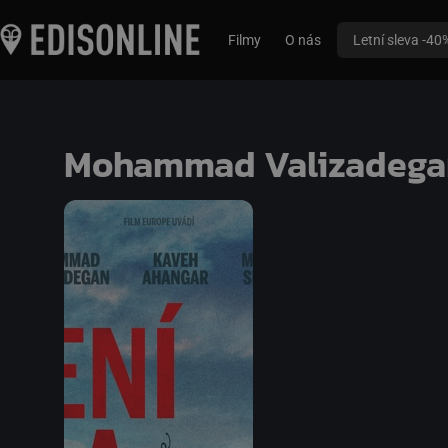
Filmy
O nás
Letní sleva -40
Mohammad Valizadega