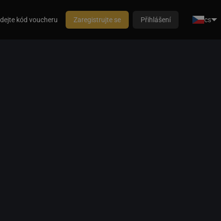
dejte kód voucheru
Zaregistrujte se
Přihlášení
cs