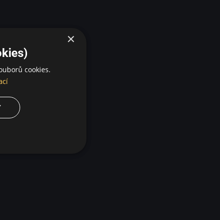
×
kies)
ouborů cookies.
ací
Y