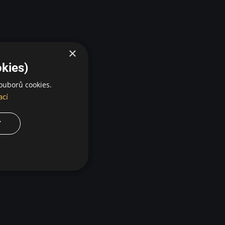
×
kies)
ouborů cookies.
ací
Y