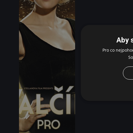
Aby 
Pro co nejpoho
So