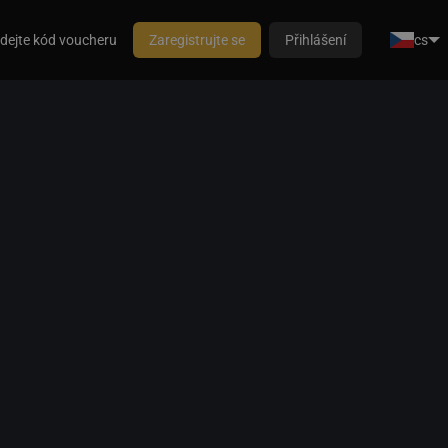
dejte kód voucheru
Zaregistrujte se
Přihlášení
cs