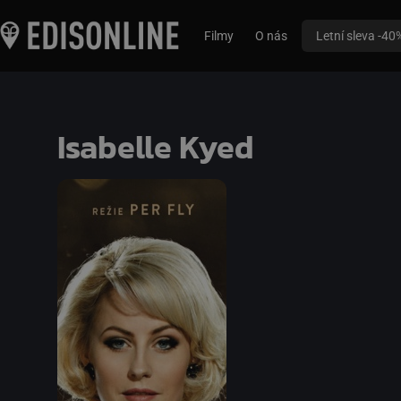
Filmy
O nás
Letní sleva -40
Isabelle Kyed