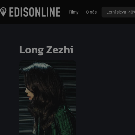
Filmy
O nás
Letní sleva -40
Long Zezhi