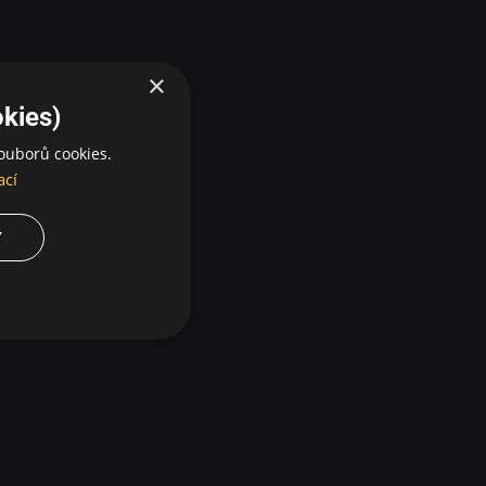
×
kies)
ouborů cookies.
ací
Y