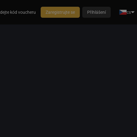
dejte kód voucheru
Zaregistrujte se
Přihlášení
cs