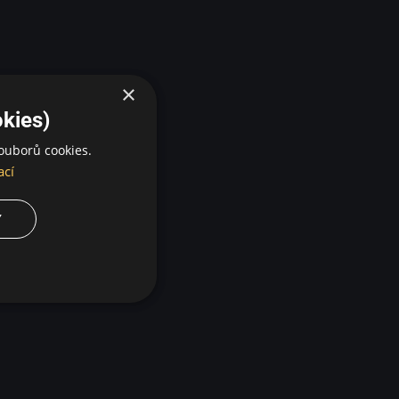
×
kies)
ouborů cookies.
ací
Y