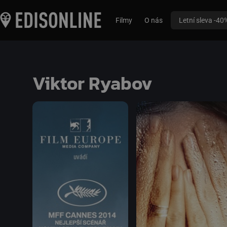
Filmy
O nás
Letní sleva -40
Viktor Ryabov