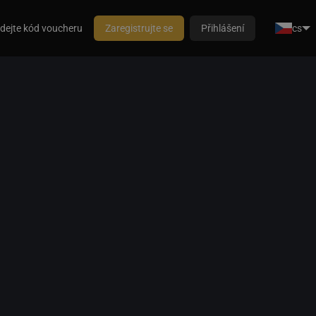
dejte kód voucheru
Zaregistrujte se
Přihlášení
cs