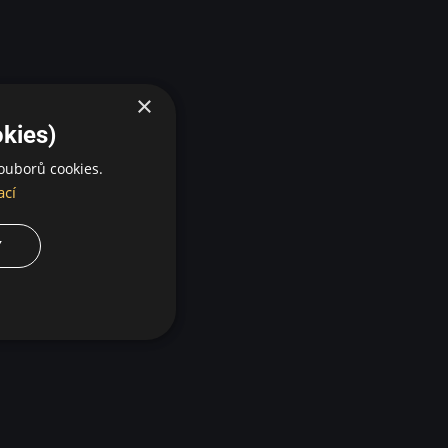
×
kies)
ouborů cookies.
ací
Y