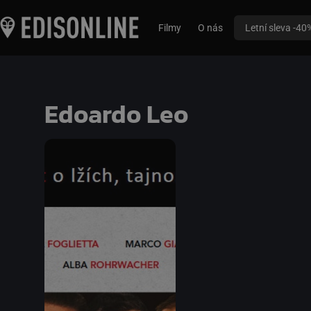
Filmy
O nás
Letní sleva -40
Edoardo Leo