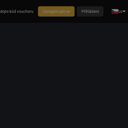
dejte kód voucheru
Zaregistrujte se
Přihlášení
cs