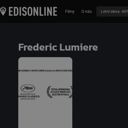
Filmy
O nás
Letní sleva -40
Frederic Lumiere