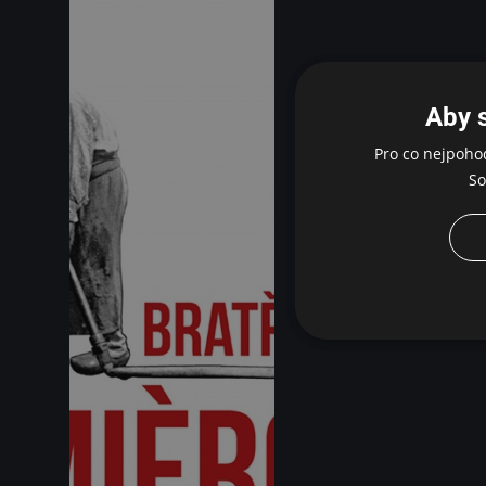
Aby 
Pro co nejpoho
So