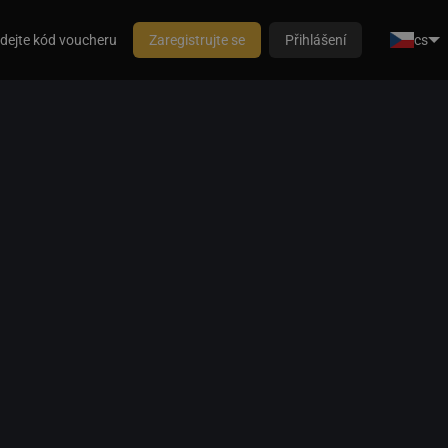
dejte kód voucheru
Zaregistrujte se
Přihlášení
cs