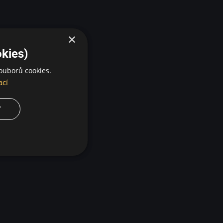
×
kies)
ouborů cookies.
ací
Y