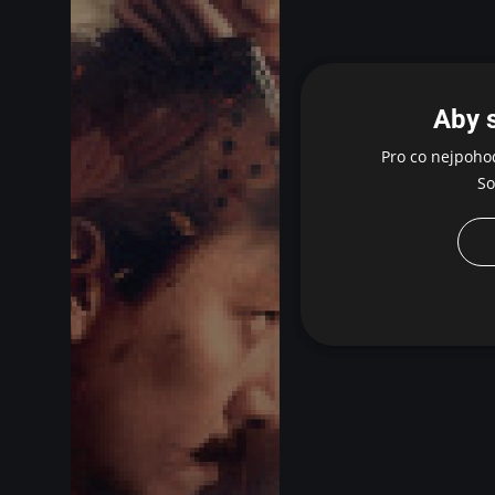
Aby 
Pro co nejpoho
So