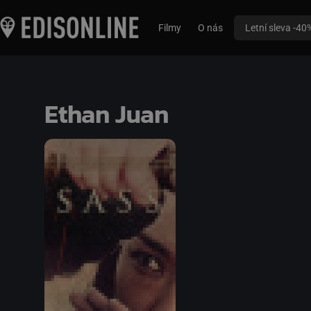
Filmy
O nás
Letní sleva -40
Ethan Juan