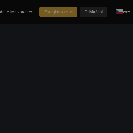
dejte kód voucheru
Zaregistrujte se
Přihlášení
cs