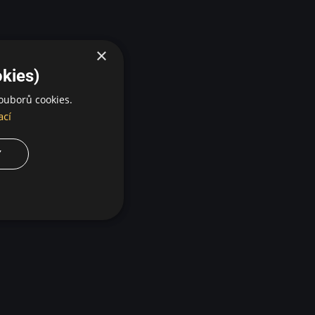
×
kies)
ouborů cookies.
ací
Y