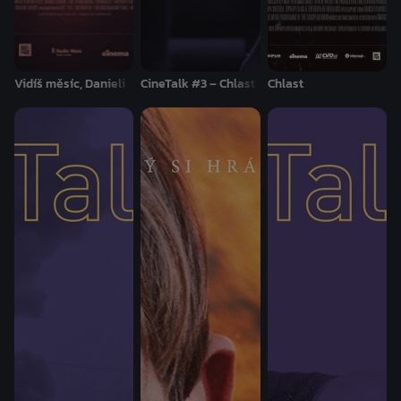
Vidíš měsíc, Danieli
CineTalk #3 – Chlast
Chlast