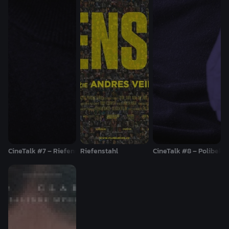
CineTalk #7 – Riefenstahl: Rozhovor s Andresem Veielem
Riefenstahl
CineTalk #8 – Polibek: