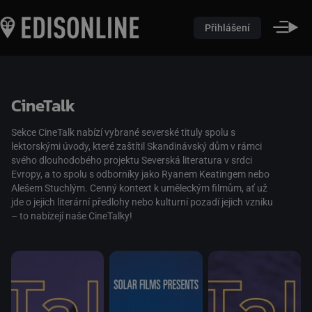
Přihlášení
CineTalk
Sekce CineTalk nabízí vybrané severské tituly spolu s
lektorskými úvody, které zaštítil Skandinávský dům v rámci
svého dlouhodobého projektu Severská literatura v srdci
Evropy, a to spolu s odborníky jako Ryanem Keatingem nebo
Alešem Stuchlým. Cenný kontext k uměleckým filmům, ať už
jde o jejich literární předlohy nebo kulturní pozadí jejich vzniku
– to nabízejí naše CineTalky!