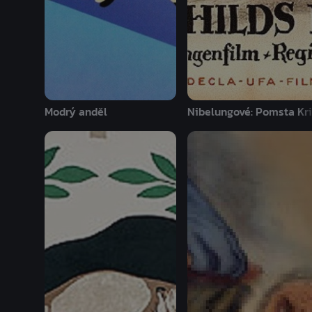
Modrý anděl
Nibelungové: Pomsta Kr