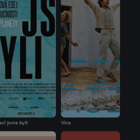
ací jsme byli
Více