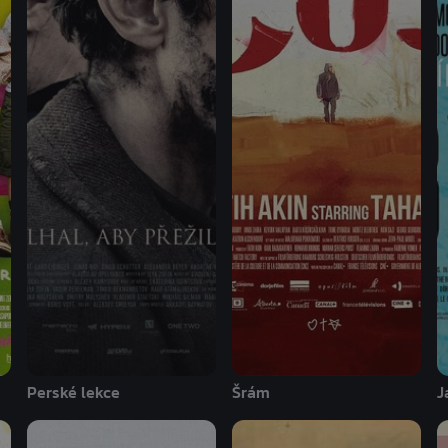
Perské lekce
Šrám
J