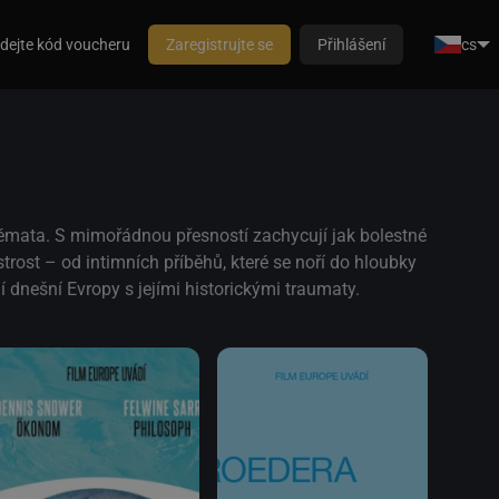
dejte kód voucheru
Zaregistrujte se
Přihlášení
cs
émata. S mimořádnou přesností zachycují jak bolestné
rost – od intimních příběhů, které se noří do hloubky
í dnešní Evropy s jejími historickými traumaty.