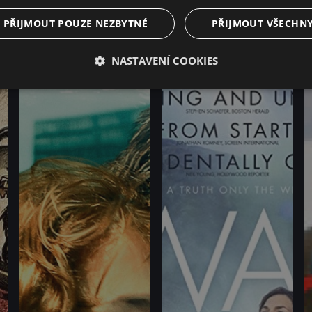
PŘIJMOUT POUZE NEZBYTNÉ
PŘIJMOUT VŠECHN
24 týdnů
Nibelungové: Smrt bohatýra
M
NASTAVENÍ COOKIES