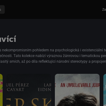
%
Za
vící
 s nekompromisním pohledem na psychologická i existenciální t
čnosti. Tato kolekce nabízí výraznou žánrovou i tematickou pest
asitý smích, až po díla reflektující národní stereotypy a propojen