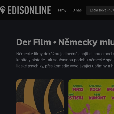
Filmy
O nás
Letní sleva -40
Der Film • Německy mlu
Německé filmy dokážou jedinečně spojit silnou emoci
kapitoly historie, tak současnou podobu německé spole
lidské psychiky, přes komedie vyvolávající upřímný a hl