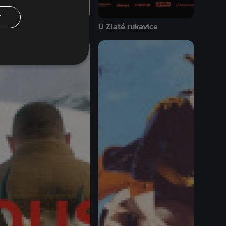
Y
ůžeme být také mrtví
U Zlaté rukavice