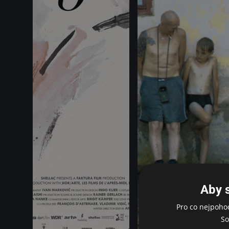
Aby 
Pro co nejpoho
So