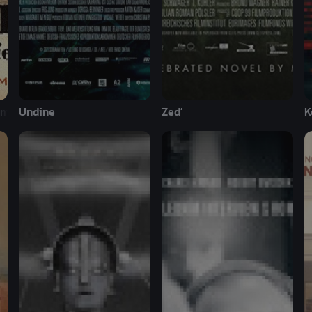
imhildina
Undine
Zeď
K