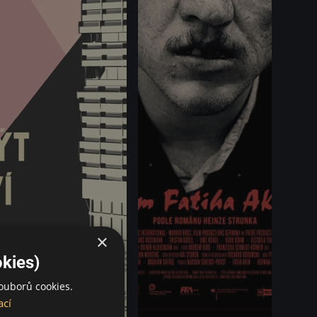
×
kies)
ouborů cookies.
ací