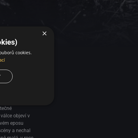
×
kies)
ouborů cookies.
ací
Y
o, aby splnil své
illa, které
atečné
válce objeví v
 svém eposu
 scény a nechal
ně malá, v roce