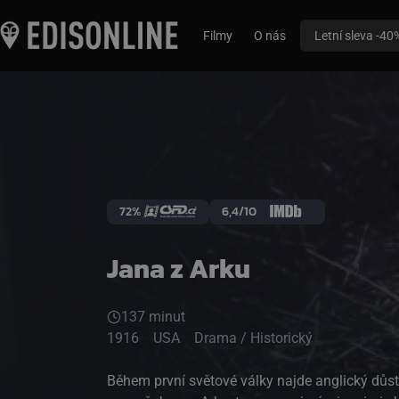
Filmy
O nás
Letní sleva -40
72%
6,4/10
Jana z Arku
137 minut
1916
USA
Drama / Historický
Během první světové války najde anglický důst