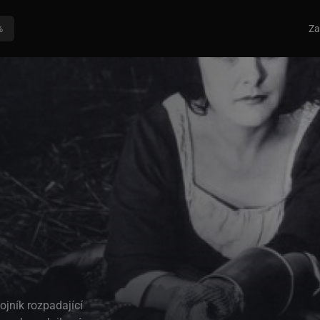
%
Za
ojník rozpadající