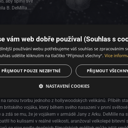
o, aby splnil své
ila B. DeMilla.
 Panny orleánské,
illa, které
 na ranou tvorbu
atečné
se vám web dobře používal (Souhlas s coo
m britského
dlnější používání webu potřebujeme váš souhlas se zpracováním s
ětové válce objeví
Více inform
uhlas udělíte kliknutím na tlačítko "Přijmout všechny".
sne a zdá se mu,
 na svém eposu
patřil ho kulisami
PŘIJMOUT POUZE NEZBYTNÉ
PŘIJMOUT VŠECHN
 scény a nechal
ník rozpadající se meč Jany z Arku, ta se mu zjeví a inspiruje h
arů se sice podle
NASTAVENÍ COOKIES
ila B. DeMilla.
ě malá, v roce
Panny orleánské, je jedním z nejlepších děl režiséra Cecila B. DeM
o dobře
 na ranou tvorbu jednoho z hollywoodských velikánů. Příběh st
říklad epického
britského vojáka, který během svého nasazení v první světové 
sne a zdá se mu, že je vojákem v armádě Jany z Arku. DeMille na
patřil ho kulisami v reálné velikosti, aranžoval velkolepé bitevní
larů se sice podle dnešních filmařských měřítek může zdát směš