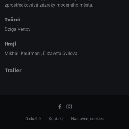
zprostředkovává zázraky moderního města.
Tvůrci
Dziga Vertov
Hrají
Mikhail Kaufman
,
Elizaveta Svilova
Trailer
přepnout na HTML5 přehrávač
.
O službě
Kontakt
Nastavení cookies