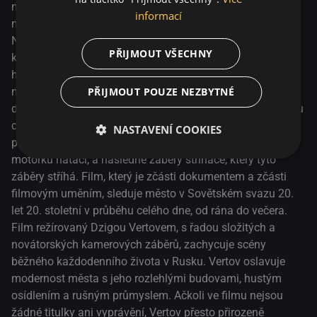
zachycuje scény běžného každodenního života v Rusku.
městě s kamerou přehozenou přes rameno a dokumentuje
informací
Vertov oslavuje modernost města s jeho rozlehlými
městský život s oslňující invencí.
budovami, hustým osídlením a rušným průmyslem. Ačkoli
Na začátku filmu Muž s filmovou kamerou vyleze
PŘIJMOUT VŠECHNY
ve filmu nejsou žádné titulky ani vyprávění, Vertov přesto
kameraman z „hlavy“ kamery. Film pak diváka vezme na
přirozeně zprostředkovává zázraky moderního města.
humornou, kaleidoskopickou projížďku po sovětských
PŘIJMOUT POUZE NEZBYTNÉ
městech a zároveň ukazuje paralely mezi filmařem a
dělníkem v továrně a odhaluje proces vzniku filmu. V jednu
chvíli nám Vertov představí muže jedoucího na motorce a
NASTAVENÍ COOKIES
pak nám překvapivě ukáže záběry kameramana, který
motorku natáčí, a následně záběry střihače, který tyto
záběry stříhá. Film, který je zčásti dokumentem a zčásti
filmovým uměním, sleduje město v Sovětském svazu 20.
let 20. stoletní v průběhu celého dne, od rána do večera.
Film režírovaný Dzigou Vertovem, s řadou složitých a
novátorských kamerových záběrů, zachycuje scény
běžného každodenního života v Rusku. Vertov oslavuje
modernost města s jeho rozlehlými budovami, hustým
osídlením a rušným průmyslem. Ačkoli ve filmu nejsou
žádné titulky ani vyprávění, Vertov přesto přirozeně