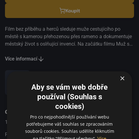
Koupit
Film bez příběhu a herců sleduje muže cestujícího po
městě s kamerou přehozenou přes rameno a dokumentuje
městský život s oslňující invencí. Na začátku filmu Muž s
filmovou kamerou vyleze kameraman z „hlavy“ kamery.
Film pak diváka vezme na humornou, kaleidoskopickou
Více informací
projížďku po sovětských městech a zároveň ukazuje
paralely mezi filmařem a dělníkem v továrně a odhaluje
×
proces vzniku filmu. V jednu chvíli nám Vertov představí
Aby se vám web dobře
Sdílet
muže jedoucího na motorce a pak nám překvapivě ukáže
používal (Souhlas s
záběry kameramana, který motorku natáčí, a následně
záběry střihače, který tyto záběry stříhá. Film, který je zčásti
cookies)
O pořadu
dokumentem a zčásti filmovým uměním, sleduje město v
Pro co nejpohodlnější používání webu
Sovětském svazu 20. let 20. stoletní v průběhu celého dne,
1929
Soviet Union
Dobrodružný / Experimentální
potřebujeme váš souhlas se zpracováním
od rána do večera. Film režírovaný Dzigou Vertovem, s
souborů cookies. Souhlas udělíte kliknutím
řadou složitých a novátorských kamerových záběrů,
Film bez příběhu a herců sleduje muže cestujícího po
Více
na tlačítko "Přijmout všechny".