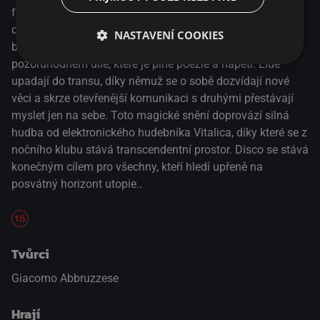
fyzický a duševní prostor? Giacomo Abbruzzese tyto
otázky zkoumá s pozoruhodným smyslem pro
NASTAVENÍ COOKIES
bezprostřední myšlení a velkou vynalézavostí ve vizuálně
pozoruhodném díle, které je plné poezie a napětí. Lidé
upadají do transu, díky němuž se o sobě dozvídají nové
věci a skrze otevřenější komunikaci s druhými přestávají
myslet jen na sebe. Toto magické snění doprovází silná
hudba od elektronického hudebníka Vitalica, díky které se z
nočního klubu stává transcendentní prostor. Disco se stává
konečným cílem pro všechny, kteří hledí upřeně na
posvátný horizont utopie..
Tvůrci
Giacomo Abbruzzese
Hrají