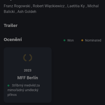
Franz Rogowski
,
Robert Więckiewicz
,
Laetitia Ky
,
Michal
Balicki
,
Ash Goldeh
Trailer
Ocenění
Won
Nominated
přepnout na HTML5 přehrávač
.
2023
MFF Berlín
Stříbrný medvěd za
mimořádný umělecký
přínos