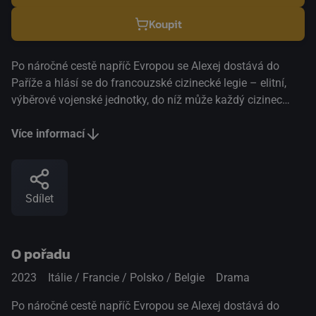
Koupit
Po náročné cestě napříč Evropou se Alexej dostává do
Paříže a hlásí se do francouzské cizinecké legie – elitní,
výběrové vojenské jednotky, do níž může každý cizinec
vstoupit bez dokladů a získat francouzský pas. V deltě řeky
Niger bojuje Jomo proti ropným společnostem, které
Více informací
ohrožují existenci vesnice, kde žije. Jeho sestra Udoka však
sní o útěku, protože je jí jasné, že je už všechno ztraceno.
Za hranicemi, mezi životem a smrtí, se jejich osudy
Sdílet
protnou. Alexej je mladý Bělorus utíkající před minulostí,
kterou musí pohřbít. Uzavírá jakousi faustovskou smlouvu
a výměnou za příslib francouzského občanství vstupuje do
O pořadu
cizinecké legie. Daleko v deltě řeky Niger žije Jomo,
revoluční aktivista zapojený do ozbrojeného boje na
2023
Itálie / Francie / Polsko / Belgie
Drama
obranu své komunity. Alexej je voják, Jomo partyzánský
bojovník. Kvůli další nesmyslné válce se jejich osudy
Po náročné cestě napříč Evropou se Alexej dostává do