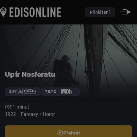
Přihlášení
Upír Nosferatu
84%
7,8/10
91 minut
1922
Fantasy / Horor
Přehrát