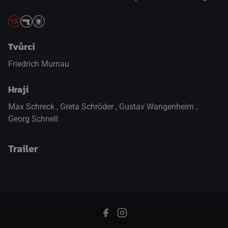
Tvůrci
Friedrich Murnau
Hrají
Max Schreck
,
Greta Schröder
,
Gustav Wangenheim
,
Georg Schnell
Trailer
přepnout na HTML5 přehrávač
.