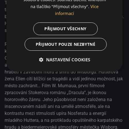
atmosféře, ale na kontrastu mezi strnulostí upíra Nosferatu
Thomase Huttera do svého odlehlého hradu v
Více
na tlačítko "Přijmout všechny".
a energií mladého Huttera, a na protikladu opuštěného
transylvánských horách. Orlok, který plánuje koupit dům
informací
karpatského hradu a biedermeierovské atmosféry
blízko Huttera a jeho ženy Ellen, odhalí svou upíří podstatu.
městečka Wisborg.
Hutter se pokouší uniknout a zachránit Ellen před
PŘIJMOUT VŠECHNY
smrtelným nebezpečím.
PŘIJMOUT POUZE NEZBYTNÉ
Realitní makléř Hutter cestuje z Wisborgu do Transylvánie,
kde nevědomky prodá nemovitost zlověstnému hraběti
Orlokovi. Když se probudí se stopami po kousnutí na krku
NASTAVENÍ COOKIES
a pozná Orlokovu pravou identitu, nemůže Hutter zabránit
hraběti v zavlečení moru a smrti do Wisborgu. Hutterova
žena Ellen cítí blížící se tragédii a vidí jedinou možnost, jak
město zachránit… Film W. Murnaua, první filmové
zpracování Stokerova románu „Dracula“, je ikonou
hororového žánru. Jeho působivost není založena na
inscenovaném násilí ani na umělé atmosféře, ale na
kontrastu mezi strnulostí upíra Nosferatu a energií
mladého Huttera, a na protikladu opuštěného karpatského
hradu a biedermeierovské atmosféry městečka Wisborg.