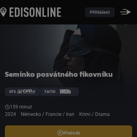
Přihlášení
Semínko posvátného fíkovníku
81%
7,6/10
159 minut
2024
Německo / Francie / Iran
Krimi / Drama
Přehrát