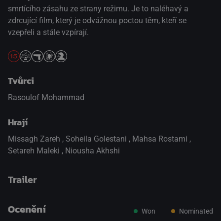
smrtícího zásahu ze strany režimu. Je to naléhavý a
zdrcující film, který je odvážnou poctou těm, kteří se
vzepřeli a stále vzpírají.
Tvůrci
Rasoulof Mohammad
Hrají
Missagh Zareh
,
Soheila Golestani
,
Mahsa Rostami
,
Setareh Maleki
,
Niousha Akhshi
Trailer
Ocenění
Won
Nominated