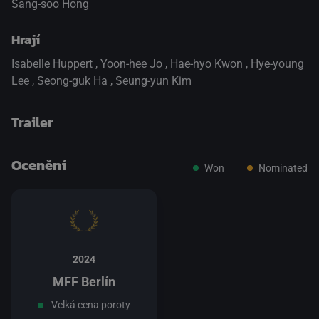
Sang-soo Hong
Hrají
Isabelle Huppert
,
Yoon-hee Jo
,
Hae-hyo Kwon
,
Hye-young
Lee
,
Seong-guk Ha
,
Seung-yun Kim
Trailer
Ocenění
Won
Nominated
přepnout na HTML5 přehrávač
.
2024
MFF Berlín
Velká cena poroty