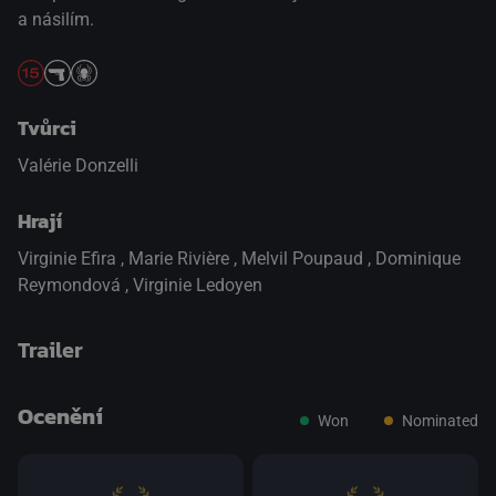
a násilím.
Tvůrci
Valérie Donzelli
Hrají
Virginie Efira
,
Marie Rivière
,
Melvil Poupaud
,
Dominique
Reymondová
,
Virginie Ledoyen
Trailer
Ocenění
Won
Nominated
přepnout na HTML5 přehrávač
.