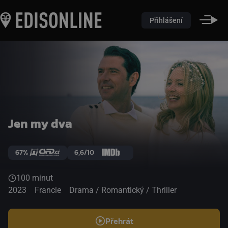
Přihlášení
Jen my dva
67%
6,6/10
100 minut
2023
Francie
Drama / Romantický / Thriller
Přehrát