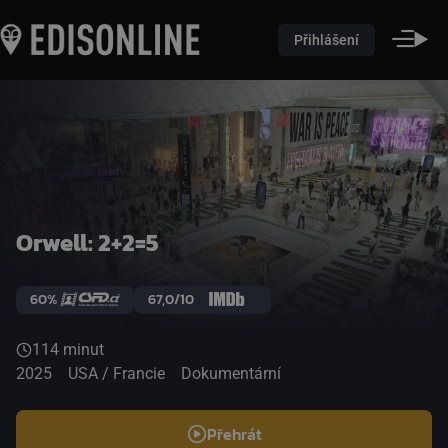
Přihlášení
Orwell: 2+2=5
60%
67,0/10
114 minut
2025
USA / Francie
Dokumentární
Přehrát