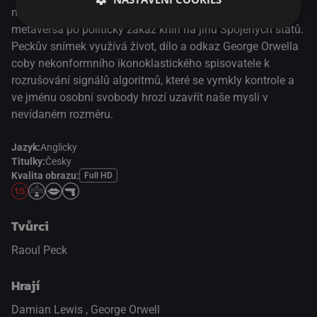
mašinerii, od marketingových sítí komerčních větví
metaversa po politický zákaz knih na jihu Spojených států.
Peckův snímek využívá život, dílo a odkaz George Orwella
coby nekonformního ikonoklastického spisovatele k
rozrušování signálů algoritmů, které se vymkly kontrole a
ve jménu osobní svobody hrozí uzavřít naše mysli v
nevídaném rozměru.
Jazyk:
Anglicky
Titulky:
Česky
Kvalita obrazu:
Full HD
Tvůrci
Raoul Peck
Hrají
Damian Lewis
,
George Orwell