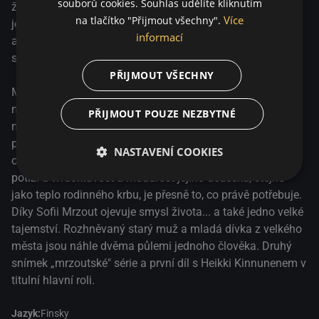
souborů cookies. Souhlas udělíte kliknutím
„mrzoutské" série a první díl s Heikki Kinnunenem v titulní
žena je mrtvá. Vyrábí si vlastní rakev, když najednou do
Více
na tlačítko "Přijmout všechny".
hlavní roli.
jeho života vstoupí život: jeho vnučka potřebuje moudrost
informací
a tvrdohlavost svého dědečka. Na oplátku Grump najde
smysl svého života – a velké tajemství.
PŘIJMOUT VŠECHNY
Mrzout je připraven to zabalit – všechna práce, kterou měl
na starosti, byla vykonána a smysl života se ztratil v
PŘIJMOUT POUZE NEZBYTNÉ
nenávratnu. Ale přesně ve chvíli, kdy už už začíná dělat
poslední uspořádání, se důvod pokračovat dál zjeví sám
NASTAVENÍ COOKIES
od sebe. Jeho sedmnáctiletá vnučka Sofia se dostala do
potíží a tvrdohlavost a moudrost jejího dědečka, stejně
jako teplo rodinného krbu, je přesně to, co právě potřebuje.
Díky Sofii Mrzout ojevuje smysl života... a také jedno velké
tajemství. Rozhněvaný starý muž a mladá dívka z velkého
města jsou náhle dvěma půlemi jednoho člověka. Druhý
snímek „mrzoutské" série a první díl s Heikki Kinnunenem v
titulní hlavní roli.
Jazyk:
Finsky