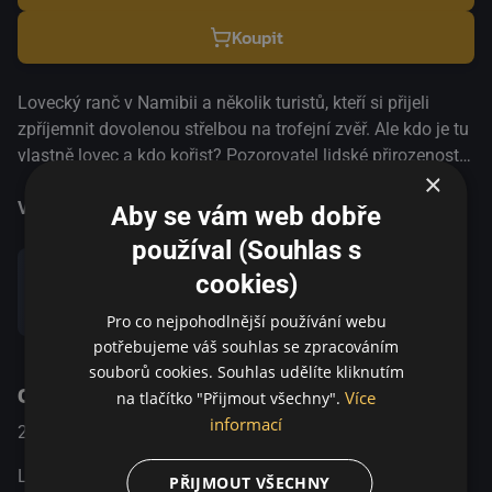
Koupit
Lovecký ranč v Namibii a několik turistů, kteří si přijeli
zpříjemnit dovolenou střelbou na trofejní zvěř. Ale kdo je tu
vlastně lovec a kdo kořist? Pozorovatel lidské přirozenosti
×
Ulrich Seidl se po průzkumu rakouských sklepů zaměřuje
na téma, které z jiného úhlu zkoumal v prvním díle trilogie
Více informací
Aby se vám web dobře
Ráj. Jeho stylizovaný dokument nás tentokrát zavádí do
používal (Souhlas s
ráje trofejních lovců, mezi zebry, antilopy, impaly a další
cookies)
tvory, kteří se těší pozornosti německých a rakouských
Sdílet
turistů se zbraněmi. Bizarní svět, kde se střetávají iniciační
Pro co nejpohodlnější používání webu
rituály, nerovnosti, kolonialismus i lidská hloupost,
potřebujeme váš souhlas se zpracováním
umožňuje autorovi použít typickou ironii a vystihnout
souborů cookies. Souhlas udělíte kliknutím
O pořadu
detaily lidské nátury.
Více
na tlačítko "Přijmout všechny".
informací
2016
Rakousko / Dánsko
Dokumentární
Lovecký ranč v Namibii a několik turistů, kteří si přijeli
PŘIJMOUT VŠECHNY