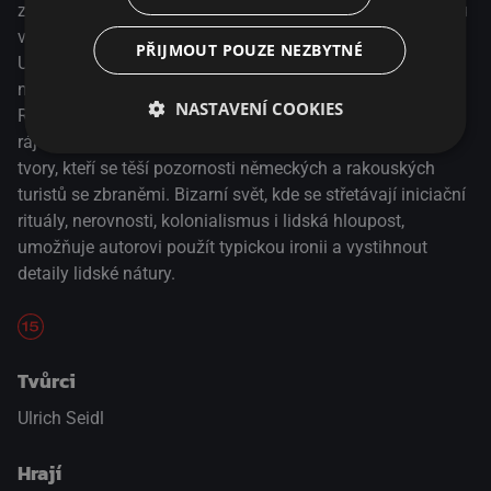
zpříjemnit dovolenou střelbou na trofejní zvěř. Ale kdo je tu
vlastně lovec a kdo kořist? Pozorovatel lidské přirozenosti
PŘIJMOUT POUZE NEZBYTNÉ
Ulrich Seidl se po průzkumu rakouských sklepů zaměřuje
na téma, které z jiného úhlu zkoumal v prvním díle trilogie
NASTAVENÍ COOKIES
Ráj. Jeho stylizovaný dokument nás tentokrát zavádí do
ráje trofejních lovců, mezi zebry, antilopy, impaly a další
tvory, kteří se těší pozornosti německých a rakouských
turistů se zbraněmi. Bizarní svět, kde se střetávají iniciační
rituály, nerovnosti, kolonialismus i lidská hloupost,
umožňuje autorovi použít typickou ironii a vystihnout
detaily lidské nátury.
Tvůrci
Ulrich Seidl
Hrají