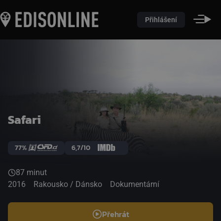
Přihlášení
Safari
77%
6,7/10
87 minut
2016
Rakousko / Dánsko
Dokumentární
Přehrát