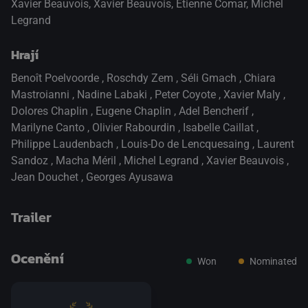
Xavier Beauvois, Xavier Beauvois, Etienne Comar, Michel
Legrand
Hrají
Benoît Poelvoorde
,
Roschdy Zem
,
Séli Gmach
,
Chiara
Mastroianni
,
Nadine Labaki
,
Peter Coyote
,
Xavier Maly
,
Dolores Chaplin
,
Eugene Chaplin
,
Adel Bencherif
,
Marilyne Canto
,
Olivier Rabourdin
,
Isabelle Caillat
,
Philippe Laudenbach
,
Louis-Do de Lencquesaing
,
Laurent
Sandoz
,
Macha Méril
,
Michel Legrand
,
Xavier Beauvois
,
Jean Douchet
,
Georges Ayusawa
Trailer
Ocenění
Won
Nominated
přepnout na HTML5 přehrávač
.