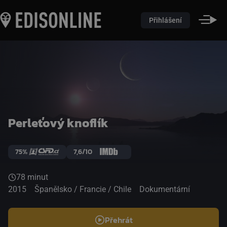
Přihlášení
Perleťový knoflík
75%
7,6/10
78 minut
2015
Španělsko / Francie / Chile
Dokumentární
Přehrát