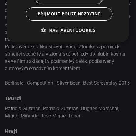
zrcadlí v širých vodních plochách Chile. Perleťový knoflík je
druhou dokumentární esejí, v nichž Patricio Guzmán
PŘIJMOUT POUZE NEZBYTNÉ
rozjímá o historii své země prostřednictvím fenoménu, jenž
výrazně určuje její ráz. V Nostalgia de la luz (2010) to bylo
NASTAVENÍ COOKIES
světlo z hvězd, které filmaře provázelo na cestě za
traumatickým dědictvím pinochetovského režimu, v
Perleťovém knoflíku si zvolil vodu. Zlomky vzpomínek,
strhující scenérie a vizionářské pohledy do hlubin kosmu
se ve filmu skládají v podmanivý celek, podbarvený
autorovým emotivním komentářem.
Berlinale - Competition | Silver Bear - Best Screenplay 2015
Tvůrci
Patricio Guzmán, Patricio Guzmán, Hughes Maréchal,
Miguel Miranda, José Miguel Tobar
Hrají