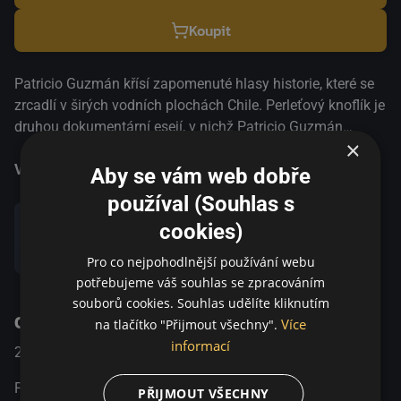
Koupit
Patricio Guzmán křísí zapomenuté hlasy historie, které se
zrcadlí v širých vodních plochách Chile. Perleťový knoflík je
druhou dokumentární esejí, v nichž Patricio Guzmán
×
rozjímá o historii své země prostřednictvím fenoménu, jenž
výrazně určuje její ráz. V Nostalgia de la luz (2010) to bylo
Více informací
Aby se vám web dobře
světlo z hvězd, které filmaře provázelo na cestě za
používal (Souhlas s
traumatickým dědictvím pinochetovského režimu, v
cookies)
Perleťovém knoflíku si zvolil vodu. Zlomky vzpomínek,
Sdílet
strhující scenérie a vizionářské pohledy do hlubin kosmu
Pro co nejpohodlnější používání webu
se ve filmu skládají v podmanivý celek, podbarvený
potřebujeme váš souhlas se zpracováním
autorovým emotivním komentářem. Berlinale - Competition
souborů cookies. Souhlas udělíte kliknutím
O pořadu
| Silver Bear - Best Screenplay 2015
Více
na tlačítko "Přijmout všechny".
informací
2015
Španělsko / Francie / Chile
Dokumentární
Patricio Guzmán křísí zapomenuté hlasy historie, které se
PŘIJMOUT VŠECHNY