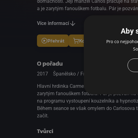
domácnosti. Její manžel Carlos pracuje na sta
a je zarytým fanouškem fotbalu. Pár je pozván
Carlos svým obhroublým chováním způsobí o
večera je na programu vystoupení kouzelníka 
Více informací
Aby 
Pepeho. Carlos si ho veřejně dobírá tak moc, 
na pódium. Během seance se však omylem do 
Přehrát
Koupit
Pro co nejpoho
dostane zbloudilý duch jiného muže a blázniv
So
komedie může začít.
O pořadu
2017
Španělsko / Francie / Belgie
Komedi
Hlavní hrdinka Carmen je matkou náctileté dce
zarytým fanouškem fotbalu. Pár je pozván na
na programu vystoupení kouzelníka a hypnotiz
Během seance se však omylem do Carlosova tě
začít.
Tvůrci