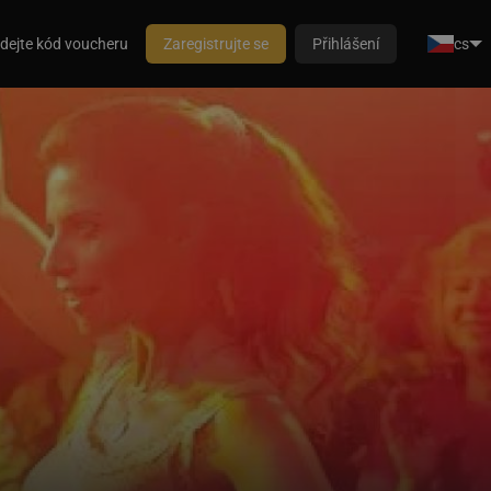
dejte kód voucheru
Zaregistrujte se
Přihlášení
cs