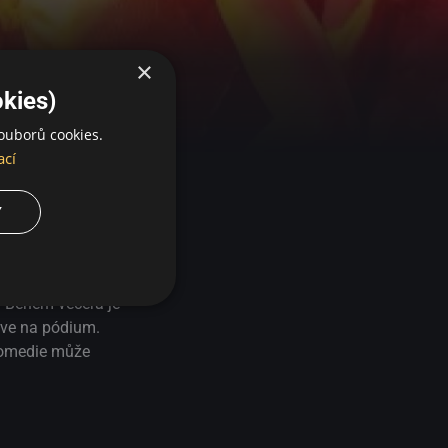
×
kies)
ouborů cookies.
ací
Y
má rád pivo a je
 Během večera je
zve na pódium.
komedie může