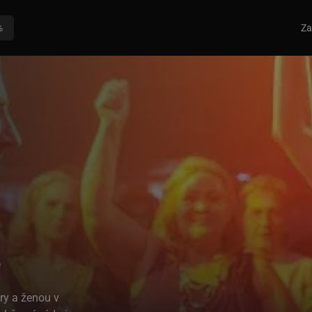
%
Za
e
ry a ženou v