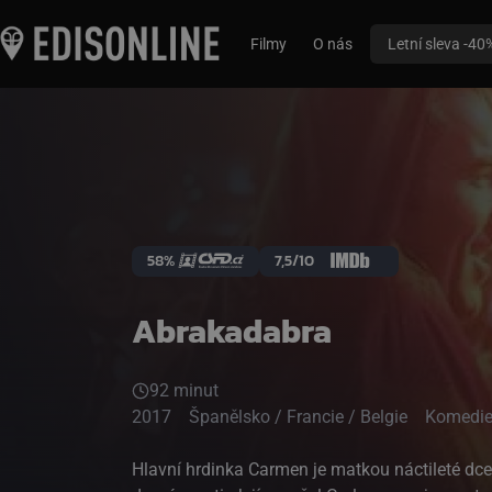
Filmy
O nás
Letní sleva -40
58%
7,5/10
Abrakadabra
92 minut
2017
Španělsko / Francie / Belgie
Komedi
Hlavní hrdinka Carmen je matkou náctileté dce